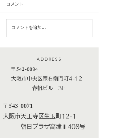
コメント
こんな時だから、
刺身屋半次 営
コメントを追加…
ADDRESS
​〒542-0084
大阪市中央区宗右衛門町4-12
春帆ビル 3F
​〒543-0071
大阪市天王寺区生玉町12-1
朝日プラザ高津Ⅲ408号