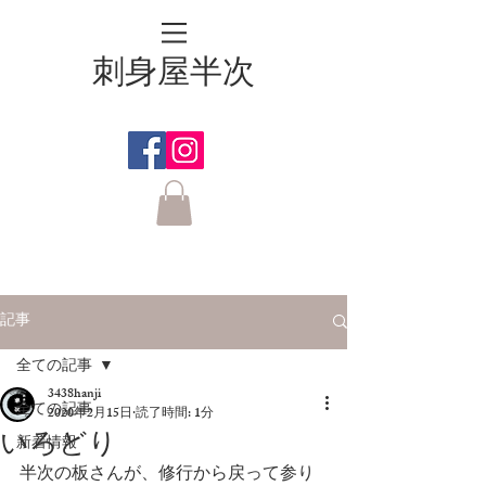
刺身屋半次
記事
全ての記事
3438hanji
全ての記事
2020年2月15日
読了時間: 1分
いろどり
新着情報
半次の板さんが、修行から戻って参り