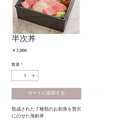
半次丼
価
￥2,000
格
数量
*
カートに追加する
熟成された７種類のお刺身を贅沢
にのせた海鮮丼