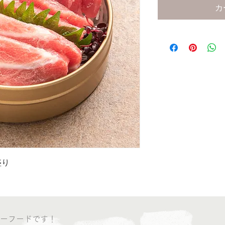
カ
盛り
ーフードです！