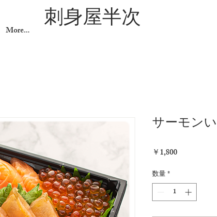
刺身屋半次
More...
サーモンい
価
￥1,800
格
数量
*